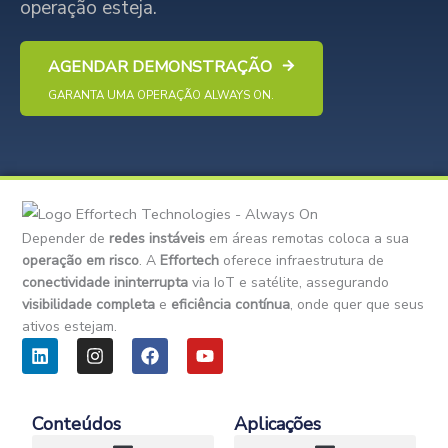
operação esteja.
AGENDAR DEMONSTRAÇÃO
GARANTA UMA OPERAÇÃO ALWAYS ON.
Depender de
redes instáveis
em áreas remotas coloca a sua
operação em risco
. A
Effortech
oferece infraestrutura de
conectividade ininterrupta
via IoT e satélite, assegurando
visibilidade completa
e
eficiência contínua
, onde quer que seus
ativos estejam.
L
I
F
Y
i
n
a
o
n
s
c
u
k
t
e
t
e
a
b
u
Conteúdos
Aplicações
d
g
o
b