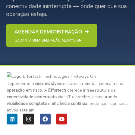
conectividade ininterrupta — onde quer que sua
operação esteja.
AGENDAR DEMONSTRAÇÃO
GARANTA UMA OPERAÇÃO ALWAYS ON.
Depender de
redes instáveis
em áreas remotas coloca a sua
operação em risco
. A
Effortech
oferece infraestrutura de
conectividade ininterrupta
via IoT e satélite, assegurando
visibilidade completa
e
eficiência contínua
, onde quer que seus
ativos estejam.
L
I
F
Y
i
n
a
o
n
s
c
u
k
t
e
t