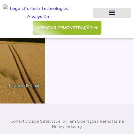
Ir
para
o
conteúdo
AGENDAR DEMONSTRAÇÃO
Estudo de Caso
Conectividade Satelital e IoT em Operações Remotas na
Heavy Industry