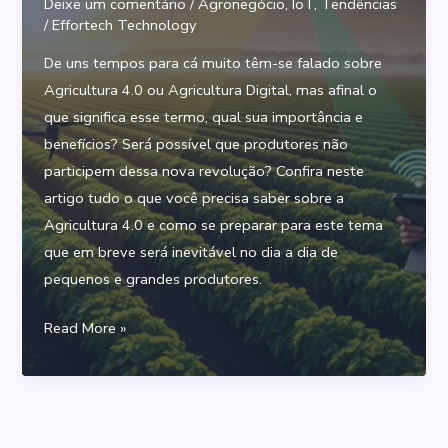
Deixe um comentário
/
Agronegócio
,
IoT
,
Tendências
/
Effortech Technology
De uns tempos para cá muito têm-se falado sobre
Agricultura 4.0 ou Agricultura Digital, mas afinal o
que significa esse termo, qual sua importância e
benefícios? Será possível que produtores não
participem dessa nova revolução? Confira neste
artigo tudo o que você precisa saber sobre a
Agricultura 4.0 e como se preparar para este tema
que em breve será inevitável no dia a dia de
pequenos e grandes produtores.
Agricultura
Read More »
4.0:
A
inevitável
revolução