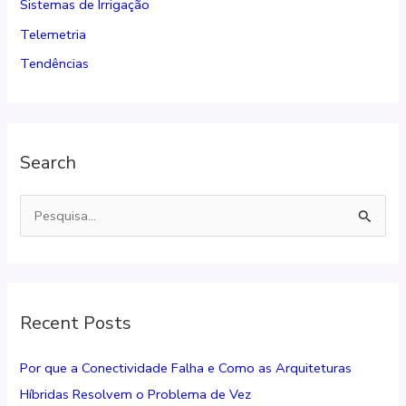
Sistemas de Irrigação
Telemetria
Tendências
Search
P
e
s
q
Recent Posts
u
i
Por que a Conectividade Falha e Como as Arquiteturas
s
Híbridas Resolvem o Problema de Vez
a