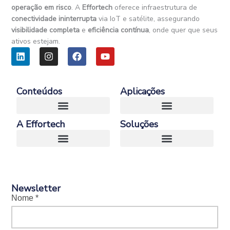
operação em risco
. A
Effortech
oferece infraestrutura de
conectividade ininterrupta
via IoT e satélite, assegurando
visibilidade completa
e
eficiência contínua
, onde quer que seus
ativos estejam.
L
I
F
Y
i
n
a
o
n
s
c
u
k
t
e
t
e
a
b
u
Conteúdos
Aplicações
d
g
o
b
i
r
o
e
n
a
k
A Effortech
Soluções
m
E-Book – Guia Definitivo da Conectividade Satelital para Negocios
Case – Conectividade Satelital e IoT em Operações Remotas na Heavy Industry
Transporte e Logística
Newsletter