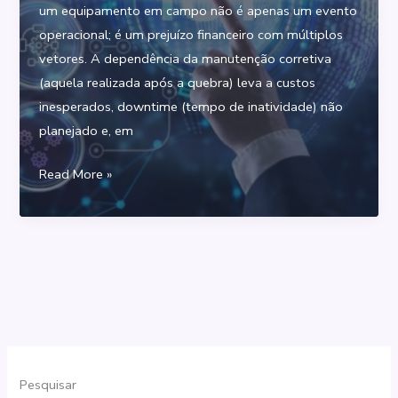
um equipamento em campo não é apenas um evento
e
operacional; é um prejuízo financeiro com múltiplos
Operações
vetores. A dependência da manutenção corretiva
(aquela realizada após a quebra) leva a custos
inesperados, downtime (tempo de inatividade) não
planejado e, em
Novas
Read More »
tecnologias,
novos
conceitos:
Como
OEMs
usam
IoT
e
Pesquisar
Análise