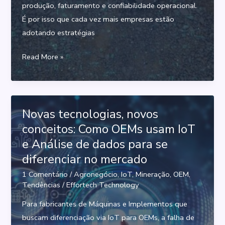
produção, faturamento e confiabilidade operacional.
É por isso que cada vez mais empresas estão
adotando estratégias
Manutenção
Read More »
Preditiva
com
IoT
e
Novas tecnologias, novos
IA:
conceitos: Como OEMs usam IoT
Como
e Análise de dados para se
Aumentar
diferenciar no mercado
a
1 Comentário
/
Agronegócio
,
IoT
,
Mineração
,
OEM
,
performance
Tendências
/
Effortech Technology
de
Para fabricantes de Máquinas e Implementos que
Máquinas,
buscam diferenciação via IoT para OEMs, a falha de
Equipamentos