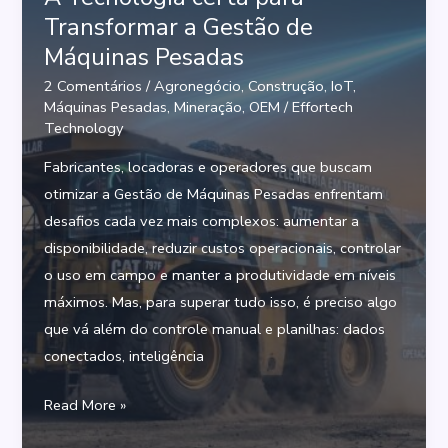
futuro
Transformar a Gestão de
das
Máquinas Pesadas
decisões
2 Comentários
/
Agronegócio
,
Construção
,
IoT
,
em
Máquinas Pesadas
,
Mineração
,
OEM
/
Effortech
tempo
Technology
real
Fabricantes, locadoras e operadores que buscam
na
otimizar a Gestão de Máquinas Pesadas enfrentam
Indústria
desafios cada vez mais complexos: aumentar a
Conectada
disponibilidade, reduzir custos operacionais, controlar
o uso em campo e manter a produtividade em níveis
máximos. Mas, para superar tudo isso, é preciso algo
que vá além do controle manual e planilhas: dados
conectados, inteligência
A
Read More »
Tecnologia