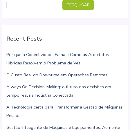
PESQUISAR
de
dados
para
se
diferenciar
Recent Posts
no
mercado
Por que a Conectividade Falha e Como as Arquiteturas
Híbridas Resolvem o Problema de Vez
O Custo Real do Downtime em Operações Remotas
Always On Decision-Making: o futuro das decisões em
tempo real na Indústria Conectada
A Tecnologia certa para Transformar a Gestão de Máquinas
Pesadas
Gestão Inteligente de Máquinas e Equipamentos: Aumente