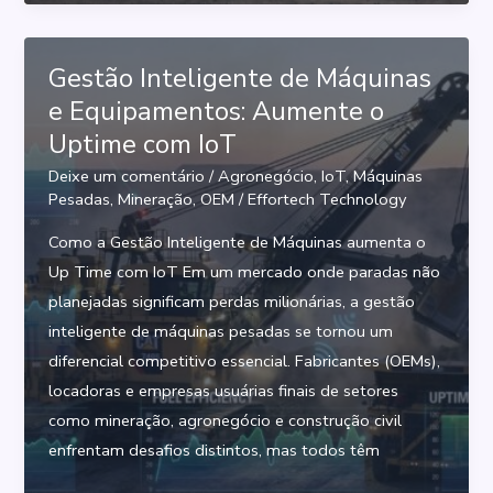
certa
para
Transformar
Gestão Inteligente de Máquinas
a
e Equipamentos: Aumente o
Gestão
Uptime com IoT
de
Deixe um comentário
/
Agronegócio
,
IoT
,
Máquinas
Máquinas
Pesadas
,
Mineração
,
OEM
/
Effortech Technology
Pesadas
Como a Gestão Inteligente de Máquinas aumenta o
Up Time com IoT Em um mercado onde paradas não
planejadas significam perdas milionárias, a gestão
inteligente de máquinas pesadas se tornou um
diferencial competitivo essencial. Fabricantes (OEMs),
locadoras e empresas usuárias finais de setores
como mineração, agronegócio e construção civil
enfrentam desafios distintos, mas todos têm