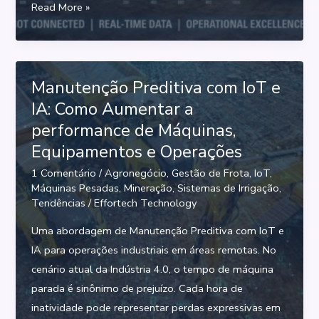
Gestão
Read More »
Inteligente
de
Máquinas
e
Manutenção Preditiva com IoT e
Equipamentos:
IA: Como Aumentar a
Aumente
performance de Máquinas,
o
Equipamentos e Operações
Uptime
1 Comentário
/
Agronegócio
,
Gestão de Frota
,
IoT
,
com
Máquinas Pesadas
,
Mineração
,
Sistemas de Irrigação
,
IoT
Tendências
/
Effortech Technology
Uma abordagem de Manutenção Preditiva com IoT e
IA para operações industriais em áreas remotas. No
cenário atual da Indústria 4.0, o tempo de máquina
parada é sinônimo de prejuízo. Cada hora de
inatividade pode representar perdas expressivas em