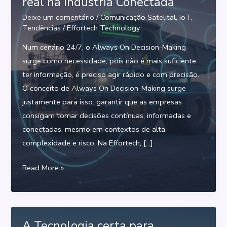
real na Indústria Conectada
Deixe um comentário
/
Comunicação Satelital
,
IoT
,
Tendências
/
Effortech Technology
Num cenário 24/7, o Always On Decision-Making
surge como necessidade, pois não é mais suficiente
ter informação, é preciso agir rápido e com precisão.
O conceito de Always On Decision-Making surge
justamente para isso: garantir que as empresas
consigam tomar decisões contínuas, informadas e
conectadas, mesmo em contextos de alta
complexidade e risco. Na Effortech, […]
Always
Read More »
On
Decision-
Making:
o
A Tecnologia certa para