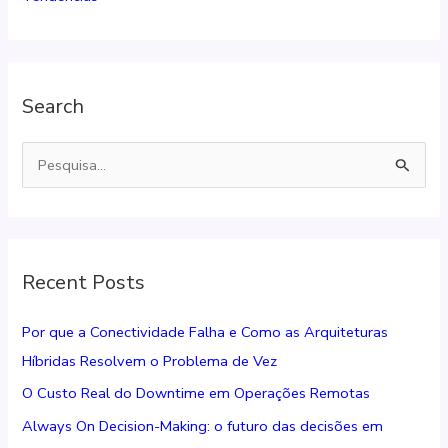
Search
P
e
s
q
Recent Posts
u
i
Por que a Conectividade Falha e Como as Arquiteturas
s
Híbridas Resolvem o Problema de Vez
a
O Custo Real do Downtime em Operações Remotas
r
Always On Decision-Making: o futuro das decisões em
p