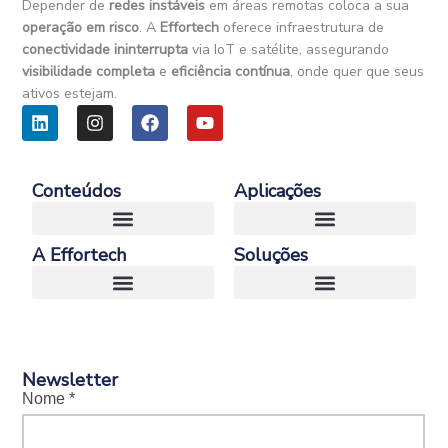
Depender de
redes instáveis
em áreas remotas coloca a sua
operação em risco
. A
Effortech
oferece infraestrutura de
conectividade ininterrupta
via IoT e satélite, assegurando
visibilidade completa
e
eficiência contínua
, onde quer que seus
ativos estejam.
L
I
F
Y
i
n
a
o
n
s
c
u
k
t
e
t
e
a
b
u
Conteúdos
Aplicações
d
g
o
b
i
r
o
e
n
a
k
A Effortech
Soluções
m
E-Book – Guia Definitivo da Conectividade Satelital para Negocios
Case – Conectividade Satelital e IoT em Operações Remotas na Heavy Industry
Transporte e Logística
Newsletter