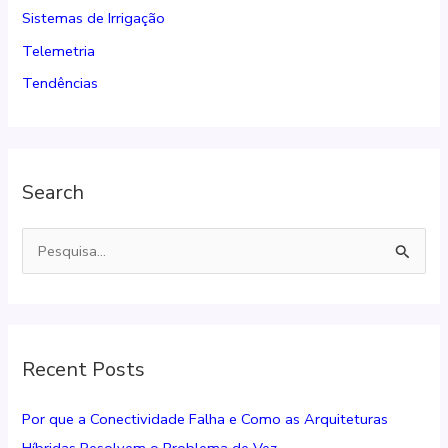
Sistemas de Irrigação
Telemetria
Tendências
Search
P
e
s
q
Recent Posts
u
i
Por que a Conectividade Falha e Como as Arquiteturas
s
Híbridas Resolvem o Problema de Vez