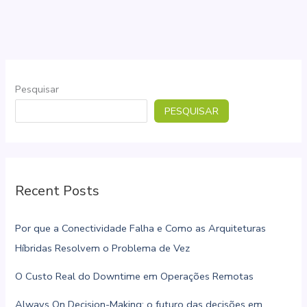
Iridium
tem
cobertura
de
polo
Pesquisar
a
PESQUISAR
polo
Recent Posts
Por que a Conectividade Falha e Como as Arquiteturas
Híbridas Resolvem o Problema de Vez
O Custo Real do Downtime em Operações Remotas
Always On Decision-Making: o futuro das decisões em