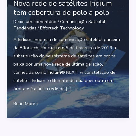
Nova rede de satélites Iridium
tem cobertura de polo a polo
Deixe um comentário
/
Comunicação Satelital
,
Tendências
/
Effortech Technology
A Iridium, empresa de comunicação satelital parceira
da Effortech, concluiu em 5 de fevereiro de 2019 a
substituição do seu sistema de satélites em órbita
baixa por uma nova rede de última geração,
conhecida como Iridium® NEXT! A constelação de
satélites Iridium é diferente de qualquer outra em
órbita e é a única rede de […]
Nova
Read More »
rede
de
satélites