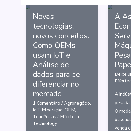
Novas
A As
tecnologias,
Econ
novos conceitos:
Serv
Como OEMs
Máqu
usam IoT e
Pesa
Análise de
Pape
dados para se
Deixe u
Efforte
diferenciar no
mercado
A indús
pesadas
1 Comentário
/
Agronegócio
,
IoT
,
Mineração
,
OEM
,
O model
Tendências
/
Effortech
baseado
Technology
venda d