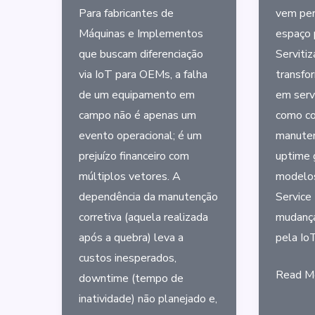
Para fabricantes de
vem per
Máquinas e Implementos
espaço 
que buscam diferenciação
Servitiz
via IoT para OEMs, a falha
transfo
de um equipamento em
em serv
campo não é apenas um
como co
evento operacional; é um
manuten
prejuízo financeiro com
uptime 
múltiplos vetores. A
modelos
dependência da manutenção
Service
corretiva (aquela realizada
mudança
após a quebra) leva a
pela Io
custos inesperados,
A
Read M
downtime (tempo de
Ascens
inatividade) não planejado e,
da