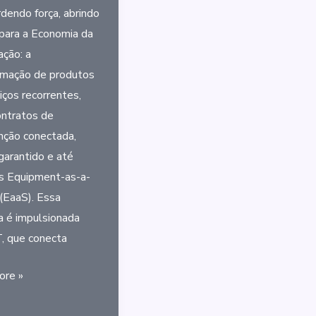
dendo força, abrindo
para a Economia da
ação: a
rmação de produtos
iços recorrentes,
ntratos de
ção conectada,
garantido e até
 Equipment-as-a-
 (EaaS). Essa
 é impulsionada
T, que conecta
ore »
ão