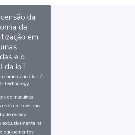
censão da
omia da
itização em
inas
das e o
l da IoT
m comentário
/
IoT
/
ch Technology
tria de máquinas
 está em transição.
o de receita
 exclusivamente na
e equipamentos