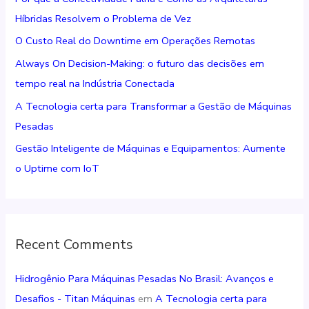
s
Híbridas Resolvem o Problema de Vez
a
O Custo Real do Downtime em Operações Remotas
r
Always On Decision-Making: o futuro das decisões em
p
tempo real na Indústria Conectada
o
r
A Tecnologia certa para Transformar a Gestão de Máquinas
:
Pesadas
Gestão Inteligente de Máquinas e Equipamentos: Aumente
o Uptime com IoT
Recent Comments
Hidrogênio Para Máquinas Pesadas No Brasil: Avanços e
Desafios - Titan Máquinas
em
A Tecnologia certa para