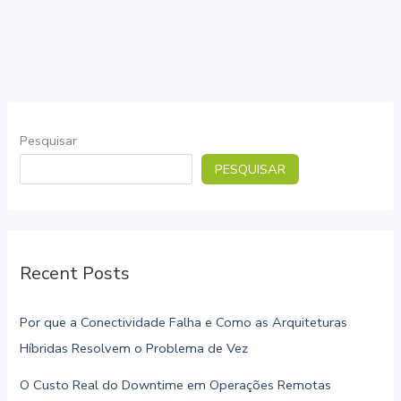
da
Conectividade
Interrupta
Pesquisar
PESQUISAR
Recent Posts
Por que a Conectividade Falha e Como as Arquiteturas
Híbridas Resolvem o Problema de Vez
O Custo Real do Downtime em Operações Remotas