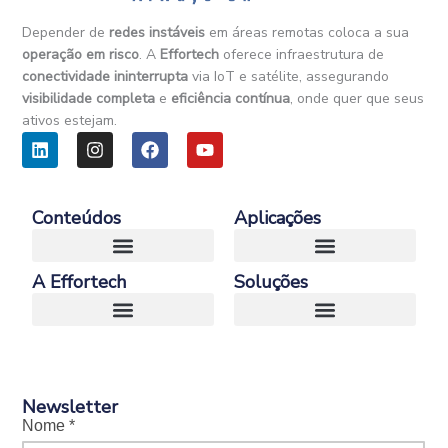
Depender de
redes instáveis
em áreas remotas coloca a sua
operação em risco
. A
Effortech
oferece infraestrutura de
conectividade ininterrupta
via IoT e satélite, assegurando
visibilidade completa
e
eficiência contínua
, onde quer que seus
ativos estejam.
L
I
F
Y
i
n
a
o
n
s
c
u
k
t
e
t
e
a
b
u
Conteúdos
Aplicações
d
g
o
b
i
r
o
e
n
a
k
A Effortech
Soluções
m
E-Book – Guia Definitivo da Conectividade Satelital para Negocios
Case – Conectividade Satelital e IoT em Operações Remotas na Heavy Industry
Transporte e Logística
Newsletter