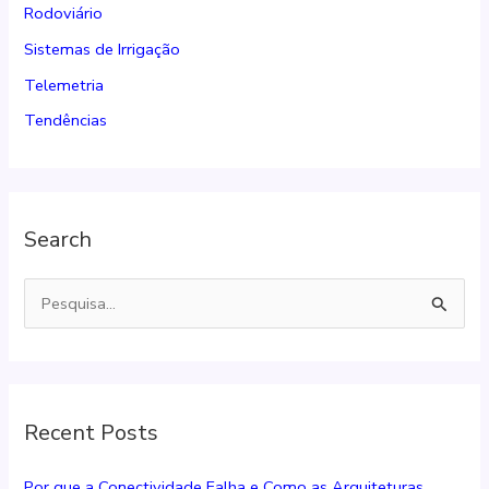
Rodoviário
Sistemas de Irrigação
Telemetria
Tendências
Search
P
e
s
q
Recent Posts
u
i
Por que a Conectividade Falha e Como as Arquiteturas