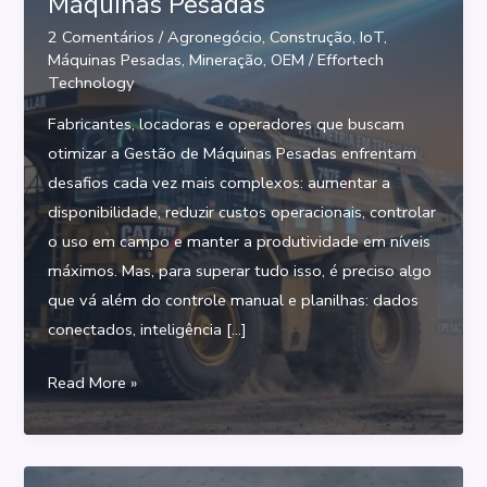
Máquinas Pesadas
2 Comentários
/
Agronegócio
,
Construção
,
IoT
,
Máquinas Pesadas
,
Mineração
,
OEM
/
Effortech
Technology
Fabricantes, locadoras e operadores que buscam
otimizar a Gestão de Máquinas Pesadas enfrentam
desafios cada vez mais complexos: aumentar a
disponibilidade, reduzir custos operacionais, controlar
o uso em campo e manter a produtividade em níveis
máximos. Mas, para superar tudo isso, é preciso algo
que vá além do controle manual e planilhas: dados
conectados, inteligência […]
A
Read More »
Tecnologia
certa
para