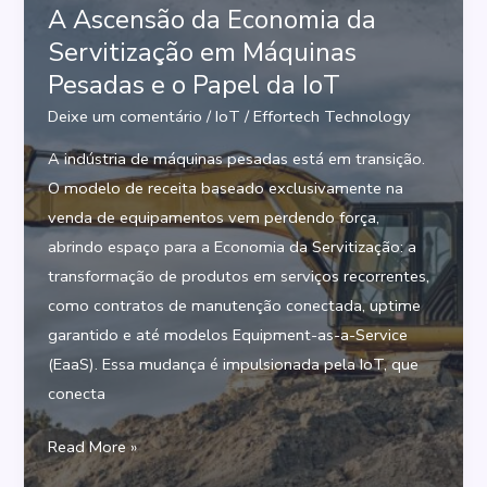
Transformar
A Ascensão da Economia da
a
Servitização em Máquinas
Gestão
Pesadas e o Papel da IoT
de
Deixe um comentário
/
IoT
/
Effortech Technology
Máquinas
A indústria de máquinas pesadas está em transição.
Pesadas
O modelo de receita baseado exclusivamente na
venda de equipamentos vem perdendo força,
abrindo espaço para a Economia da Servitização: a
transformação de produtos em serviços recorrentes,
como contratos de manutenção conectada, uptime
garantido e até modelos Equipment-as-a-Service
(EaaS). Essa mudança é impulsionada pela IoT, que
conecta
A
Read More »
Ascensão