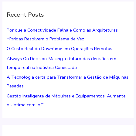
q
Recent Posts
u
i
Por que a Conectividade Falha e Como as Arquiteturas
s
Híbridas Resolvem o Problema de Vez
a
O Custo Real do Downtime em Operações Remotas
r
Always On Decision-Making: o futuro das decisões em
p
tempo real na Indústria Conectada
o
r
A Tecnologia certa para Transformar a Gestão de Máquinas
:
Pesadas
Gestão Inteligente de Máquinas e Equipamentos: Aumente
o Uptime com IoT