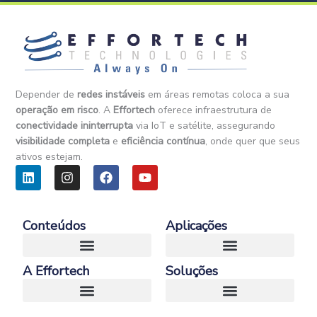
Depender de
redes instáveis
em áreas remotas coloca a sua
operação em risco
. A
Effortech
oferece infraestrutura de
conectividade ininterrupta
via IoT e satélite, assegurando
visibilidade completa
e
eficiência contínua
, onde quer que seus
ativos estejam.
L
I
F
Y
i
n
a
o
n
s
c
u
k
t
e
t
e
a
b
u
Conteúdos
Aplicações
d
g
o
b
i
r
o
e
n
a
k
A Effortech
Soluções
m
E-Book – Guia Definitivo da Conectividade Satelital para Negocios
Case – Conectividade Satelital e IoT em Operações Remotas na Heavy Industry
Transporte e Logística