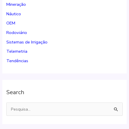
Mineração
Náutico
OEM
Rodoviário
Sistemas de Irrigação
Telemetria
Tendências
Search
P
e
s