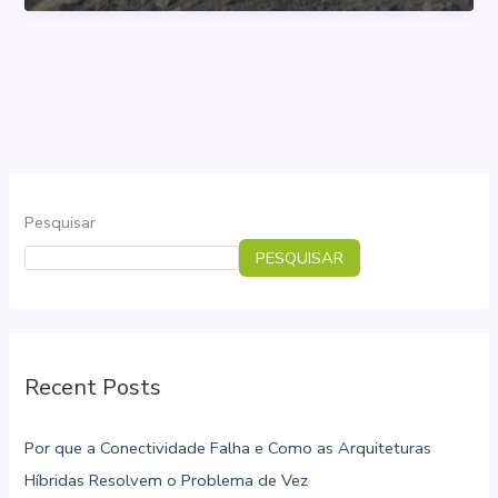
da
Economia
da
Servitização
em
Máquinas
Pesadas
Pesquisar
e
PESQUISAR
o
Papel
da
IoT
Recent Posts
Por que a Conectividade Falha e Como as Arquiteturas
Híbridas Resolvem o Problema de Vez