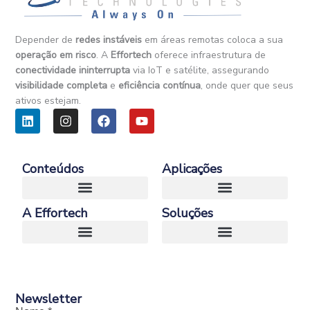
Depender de
redes instáveis
em áreas remotas coloca a sua
operação em risco
. A
Effortech
oferece infraestrutura de
conectividade ininterrupta
via IoT e satélite, assegurando
visibilidade completa
e
eficiência contínua
, onde quer que seus
ativos estejam.
L
I
F
Y
i
n
a
o
n
s
c
u
k
t
e
t
e
a
b
u
Conteúdos
Aplicações
d
g
o
b
i
r
o
e
n
a
k
A Effortech
Soluções
m
E-Book – Guia Definitivo da Conectividade Satelital para Negocios
Case – Conectividade Satelital e IoT em Operações Remotas na Heavy Industry
Transporte e Logística
Newsletter