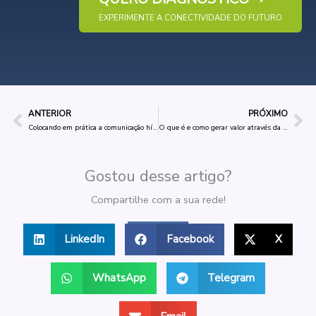
EXPERIMENTE A CONECTIVIDADE DO FUTURO
ANTERIOR
PRÓXIMO
Anterior
Pr
Colocando em prática a comunicação híbrida GPRS e Satélite
O que é e como gerar valor através da IoT
Gostou desse artigo?
Compartilhe com a sua rede!
LinkedIn
Facebook
X
WhatsApp
Telegram