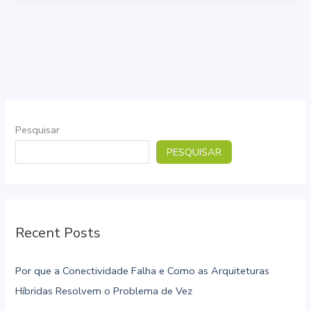
para
você
usar
os
terminais
satelitais
ICON
Pesquisar
ST
PESQUISAR
da
Effortech
Recent Posts
Por que a Conectividade Falha e Como as Arquiteturas
Híbridas Resolvem o Problema de Vez