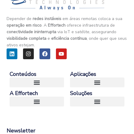
Depender de
redes instáveis
em áreas remotas coloca a sua
operação em risco
. A
Effortech
oferece infraestrutura de
conectividade ininterrupta
via IoT e satélite, assegurando
visibilidade completa
e
eficiência contínua
, onde quer que seus
ativos estejam.
L
I
F
Y
i
n
a
o
n
s
c
u
k
t
e
t
e
a
b
u
Conteúdos
Aplicações
d
g
o
b
i
r
o
e
n
a
k
A Effortech
Soluções
m
E-Book – Guia Definitivo da Conectividade Satelital para Negocios
Case – Conectividade Satelital e IoT em Operações Remotas na Heavy Industry
Transporte e Logística
Newsletter