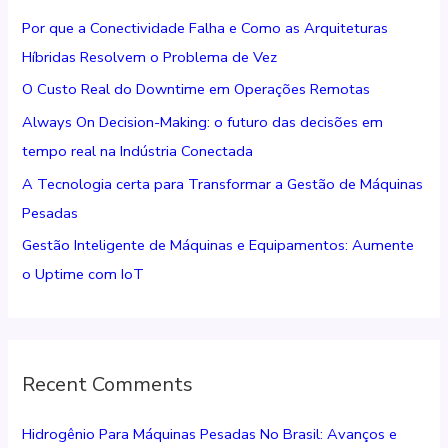
i
Por que a Conectividade Falha e Como as Arquiteturas
s
Híbridas Resolvem o Problema de Vez
a
O Custo Real do Downtime em Operações Remotas
r
Always On Decision-Making: o futuro das decisões em
p
tempo real na Indústria Conectada
o
r
A Tecnologia certa para Transformar a Gestão de Máquinas
:
Pesadas
Gestão Inteligente de Máquinas e Equipamentos: Aumente
o Uptime com IoT
Recent Comments
Hidrogênio Para Máquinas Pesadas No Brasil: Avanços e