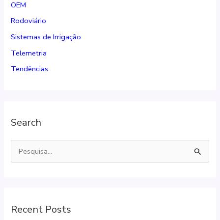
OEM
Rodoviário
Sistemas de Irrigação
Telemetria
Tendências
Search
P
e
s
q
Recent Posts
u