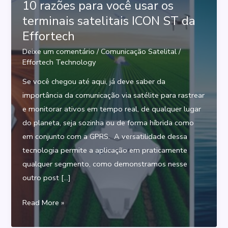
10 razões para você usar os
terminais satelitais ICON ST da
Effortech
Deixe um comentário
/
Comunicação Satelital
/
Effortech Technology
Se você chegou até aqui, já deve saber da
importância da comunicação via satélite para rastrear
e monitorar ativos em tempo real, de qualquer lugar
do planeta, seja sozinha ou de forma híbrida como
em conjunto com a GPRS. A versatilidade dessa
tecnologia permite a aplicação em praticamente
qualquer segmento, como demonstramos nesse
outro post […]
10
Read More »
razões